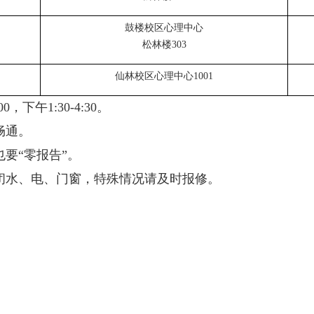
鼓楼校区心理中心
松林楼
303
仙林校区心理中心
1001
00
，下午
1:30-4:30
。
畅通。
要“零报告”。
闭水、电、门窗，特殊情况请及时报修。