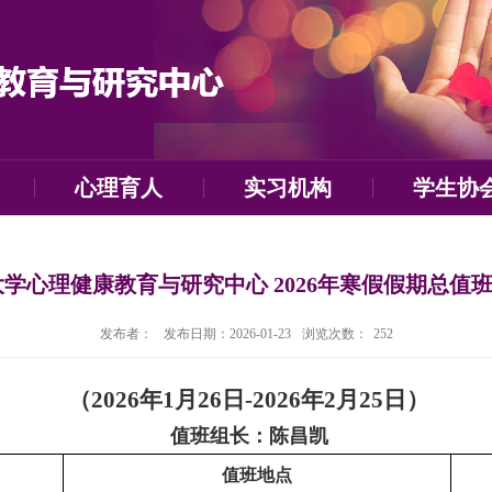
心理育人
实习机构
学生协
学心理健康教育与研究中心 2026年寒假假期总值
发布者：
发布日期：2026-01-23
浏览次数：
252
（
2026
年
1
月
26
日
-2026
年
2
月
25
日）
值班组长：陈昌凯
值班地点